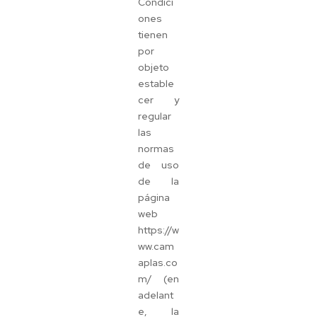
Condici
ones
tienen
por
objeto
estable
cer y
regular
las
normas
de uso
de la
página
web
https://w
ww.cam
aplas.co
m/ (en
adelant
e, la