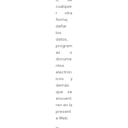
cualquie
r otra
forma,
dañar
los
datos,
program
as o
docume
ntos
electrón
icos y
demás
que se
encuent
ren en la
present
e Web.