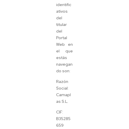
identific
ativos
del
titular
del
Portal
Web en
el que
estás
navegan
do son:
Razón
Social:
Camapl
as S.L.
CIF:
B35285
659