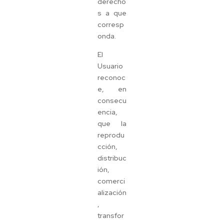
derecho
s a que
corresp
onda.
El
Usuario
reconoc
e, en
consecu
encia,
que la
reprodu
cción,
distribuc
ión,
comerci
alización
,
transfor