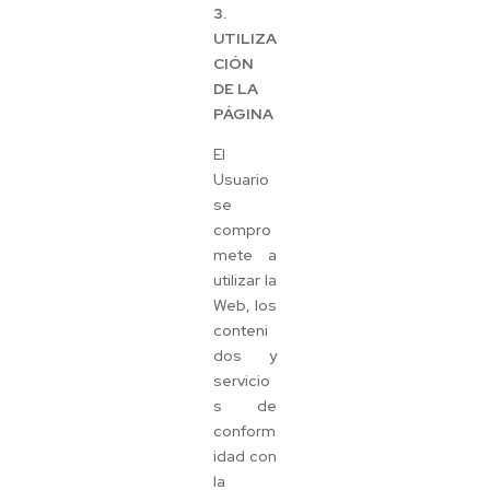
3.
UTILIZA
CIÓN
DE LA
PÁGINA
El
Usuario
se
compro
mete a
utilizar la
Web, los
conteni
dos y
servicio
s de
conform
idad con
la