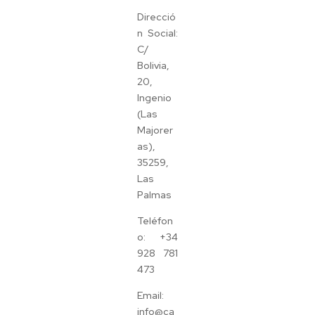
Direcció
n Social:
C/
Bolivia,
20,
Ingenio
(Las
Majorer
as),
35259,
Las
Palmas
Teléfon
o: +34
928 781
473
Email:
info@ca