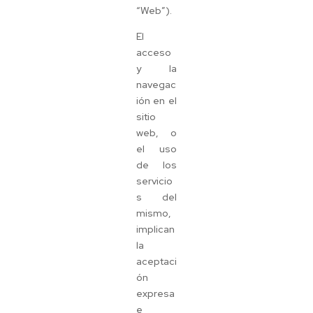
“Web”).
El
acceso
y la
navegac
ión en el
sitio
web, o
el uso
de los
servicio
s del
mismo,
implican
la
aceptaci
ón
expresa
e