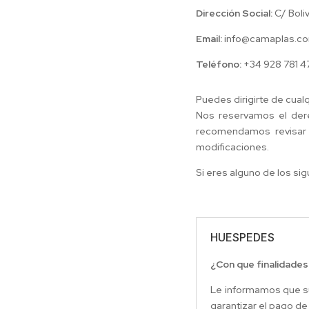
Dirección Social:
C/ Boli
Email:
info@camaplas.c
Teléfono:
+34 928 781 4
Puedes dirigirte de cual
Nos reservamos el dere
recomendamos revisar l
modificaciones.
Si eres alguno de los sig
HUESPEDES
¿Con que finalidades
Le informamos que sus
garantizar el pago de