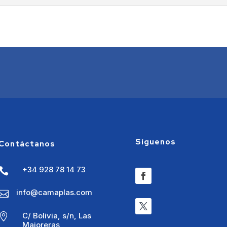
Síguenos
Contáctanos
+34 928 78 14 73

info@camaplas.com

C/ Bolivia, s/n, Las

Majoreras,