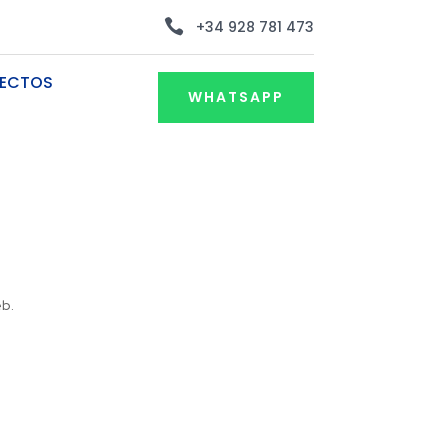

+34 928 781 473
ECTOS
WHATSAPP
eb.